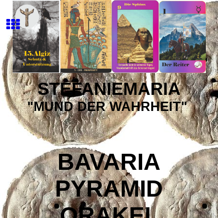
STEFANIEMARIA
"MUND DER WAHRHEIT"
BAVARIA
PYRAMID
ORAKEL