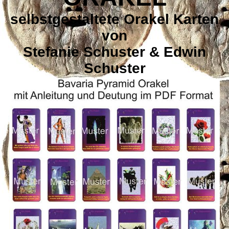
selbstgestaltete Orakel Karten
von
Stefanie Schuster & Edwin
Schuster