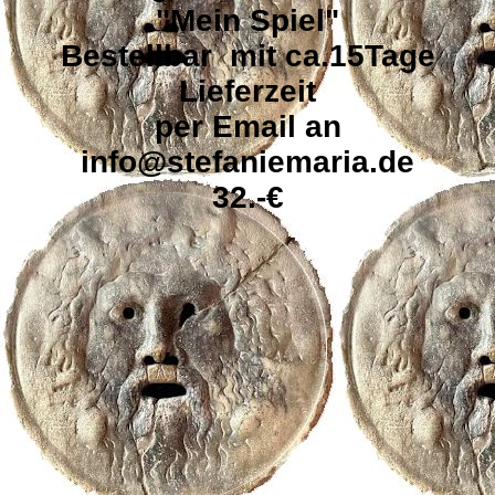
"Mein Spiel"
Bestellbar mit ca.15Tage
Lieferzeit
per Email an
info@stefaniemaria.de
32.-€